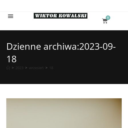
0
Dzienne archiwa:2023-09-
18
>
2023
>
wrzesień
>
18