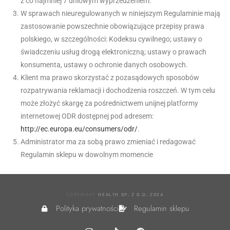
z co najmniej 7 dniowym wyprzedzeniem.
W sprawach nieuregulowanych w niniejszym Regulaminie mają
zastosowanie powszechnie obowiązujące przepisy prawa
polskiego, w szczególności: Kodeksu cywilnego; ustawy o
świadczeniu usług drogą elektroniczną; ustawy o prawach
konsumenta, ustawy o ochronie danych osobowych.
Klient ma prawo skorzystać z pozasądowych sposobów
rozpatrywania reklamacji i dochodzenia roszczeń. W tym celu
może złożyć skargę za pośrednictwem unijnej platformy
internetowej ODR dostępnej pod adresem:
http://ec.europa.eu/consumers/odr/
.
Administrator ma za sobą prawo zmieniać i redagować
Regulamin sklepu w dowolnym momencie
COPYRIGHT
HEALTH SP. Z O.O. 2024
Polityka prywatności
Regulamin sklepu