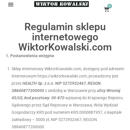
0
Regulamin sklepu
internetowego
WiktorKowalski.com
1. Postanowienia wstępne
Sklep internetowy WiktorKowalski.com, dostępny pod adresem
internetowym https://wiktorkowalski.com, prowadzony jest
przez
HEALTH Sp. z o.o.
NIP 5272952467, REGON
38840877200000
z siedzibą w Warszawie przy
ulicy Wroniej
45/U2, kod pocztowy: 00-870
wpisanej do Krajowego Rejestru
Sądowego przez Sąd Rejonowy w Warszawa, Wola Wydział
Gospodarczy KRS pod numerem KRS 0000887957, o kapitale
zakładowy – 5000 zł, NIP 5272952467, REGON
38840877200000