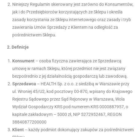
Niniejszy Regulamin skierowany jest zarówno do Konsumentów,
jak i do Przedsiębiorców korzystających ze Sklepu i określa
zasady korzystania ze Sklepu internetowego oraz zasady i tryb
zawierania Umów Sprzedaży z Klientem na odległość za
pośrednictwem Sklepu.
2.
Definicje
Konsument
– osoba fizyczna zawierająca ze Sprzedawcą
umowę w ramach Sklepu, której przedmiot nie jest związany
bezpośrednio z jej działalnością gospodarczą lub zawodową.
Sprzedawca
– HEALTH Sp. z o.o. z siedzibą w Warszawie przy
ul. Wroniej 45/U2, kod pocztowy 00-870, wpisany do Krajowego
Rejestru Sądowego przez Sąd Rejonowy w Warszawa, Wola
Wydział Gospodarczy KRS pod numerem KRS 0000887957, o
kapitale zakładowym – 5000 zł, NIP 5272952467, REGON
38840877200000
Klient
– każdy podmiot dokonujący zakupów za pośrednictwem